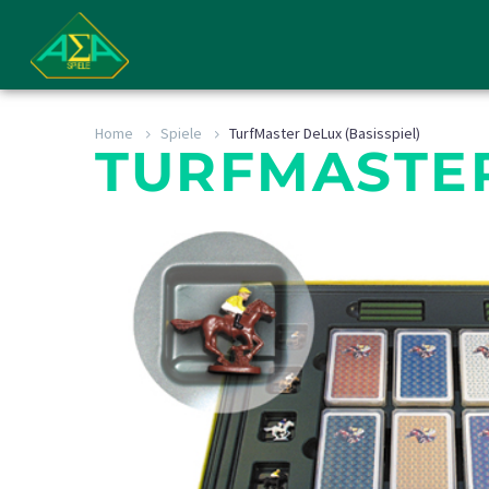
Home
Spiele
TurfMaster DeLux (Basisspiel)
TURFMASTER