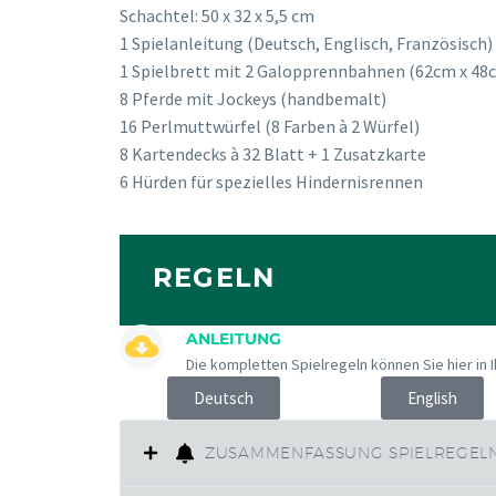
Schachtel: 50 x 32 x 5,5 cm
1 Spielanleitung (Deutsch, Englisch, Französisch)
1 Spielbrett mit 2 Galopprennbahnen (62cm x 48
8 Pferde mit Jockeys (handbemalt)
16 Perlmuttwürfel (8 Farben à 2 Würfel)
8 Kartendecks à 32 Blatt + 1 Zusatzkarte
6 Hürden für spezielles Hindernisrennen
REGELN
ANLEITUNG
Die kompletten Spielregeln können Sie hier in 
Deutsch
English
ZUSAMMENFASSUNG SPIELREGEL