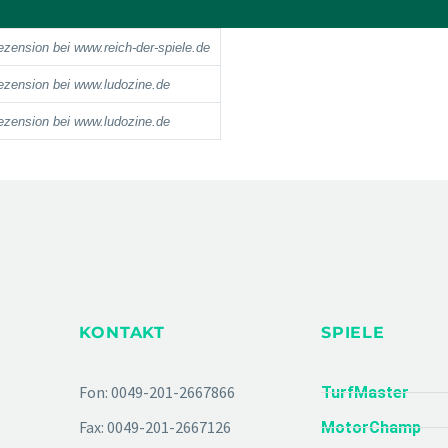
rezension bei www.reich-der-spiele.de
rezension bei www.ludozine.de
rezension bei www.ludozine.de
KONTAKT
SPIELE
Fon: 0049-201-2667866
TurfMaster
Fax: 0049-201-2667126
MotorChamp