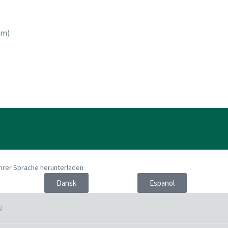
cm)
Ihrer Sprache herunterladen
Dansk
Espanol
N