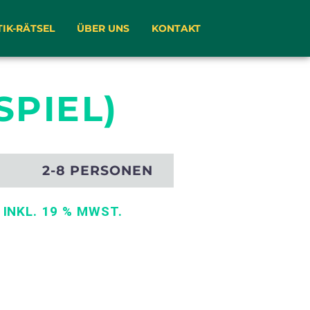
TIK-RÄTSEL
ÜBER UNS
KONTAKT
SPIEL)
N
2-8 PERSONEN
€
INKL. 19 % MWST.