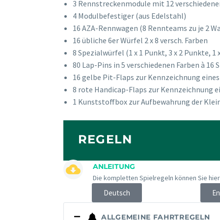
3 Rennstreckenmodule mit 12 verschiedenen
4 Modulbefestiger (aus Edelstahl)
16 AZA-Rennwagen (8 Rennteams zu je 2 W
16 übliche 6er Würfel 2 x 8 versch. Farben
8 Spezialwürfel (1 x 1 Punkt, 3 x 2 Punkte, 1 
80 Lap-Pins in 5 verschiedenen Farben à 16
16 gelbe Pit-Flaps zur Kennzeichnung eine
8 rote Handicap-Flaps zur Kennzeichnung e
1 Kunststoffbox zur Aufbewahrung der Klein
REGELN
ANLEITUNG
Die kompletten Spielregeln können Sie hier
Deutsch
En
ALLGEMEINE FAHRTREGELN