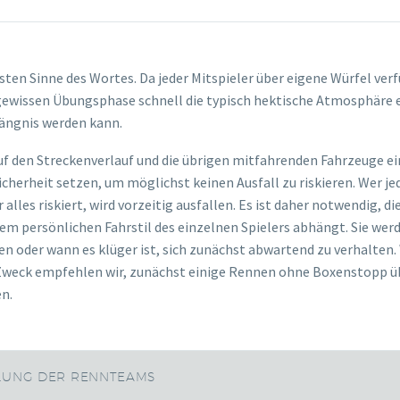
en Sinne des Wortes. Da jeder Mitspieler über eigene Würfel verfü
r gewissen Übungsphase schnell die typisch hektische Atmosphäre
hängnis werden kann.
f den Streckenverlauf und die übrigen mitfahrenden Fahrzeuge ei
cherheit setzen, um möglichst keinen Ausfall zu riskieren. Wer jed
es riskiert, wird vorzeitig ausfallen. Es ist daher notwendig, di
 persönlichen Fahrstil des einzelnen Spielers abhängt. Sie werd
en oder wann es klüger ist, sich zunächst abwartend zu verhalten. 
Zweck empfehlen wir, zunächst einige Rennen ohne Boxenstopp übe
en.
LUNG DER RENNTEAMS