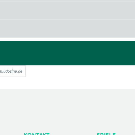
w.ludozine.de
KONTAKT
SPIELE