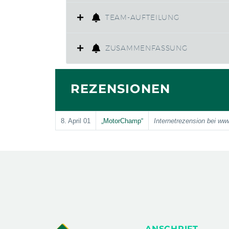
TEAM-AUFTEILUNG
ZUSAMMENFASSUNG
REZENSIONEN
8. April 01
„MotorChamp“
Internetrezension bei ww
ANSCHRIFT