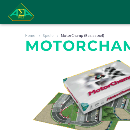
Home
Spiele
MotorChamp (Basisspiel)
MOTORCHAMP