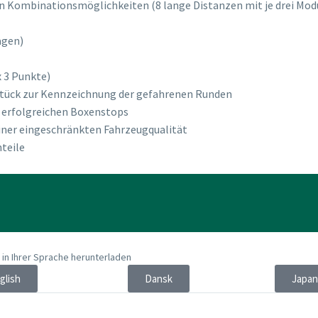
 Kombinationsmöglichkeiten (8 lange Distanzen mit je drei Modul
agen)
x 3 Punkte)
 Stück zur Kennzeichnung der gefahrenen Runden
s erfolgreichen Boxenstops
iner eingeschränkten Fahrzeugqualität
teile
 in Ihrer Sprache herunterladen
glish
Dansk
Japa