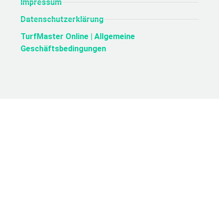
Impressum
Datenschutzerklärung
TurfMaster Online | Allgemeine
Geschäftsbedingungen