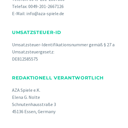
Telefax: 0049-201-2667126
E-Mail: info@aza-spiele.de
UMSATZSTEUER-ID
Umsatzsteuer-Identifikationsnummer gemäß § 27 a
Umsatzsteuergesetz:
DE812585575
REDAKTIONELL VERANTWORTLICH
AZA Spiele e.K.
Elena G. Nolte
Schnutenhausstraße 3
45136 Essen, Germany